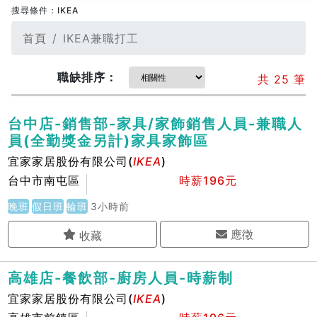
搜尋條件：IKEA
首頁
IKEA兼職打工
職缺
排序：
共
25
筆
台中店-銷售部-家具/家飾銷售人員-兼職人
員(全勤獎金另計)家具家飾區
宜家家居股份有限公司(
IKEA
)
台中市南屯區
時薪196元
晚班
假日班
輪班
3小時前
應徵
高雄店-餐飲部-廚房人員-時薪制
宜家家居股份有限公司(
IKEA
)