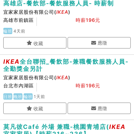
高雄店-餐飲部-餐飲服務人員- 時薪制
宜家家居股份有限公司(
IKEA
)
高雄市前鎮區
時薪196元
輪班
4天前
應徵
IKEA
全台聯招_餐飲部-兼職餐飲服務人員-
全勤獎金另計
宜家家居股份有限公司(
IKEA
)
台北市內湖區
時薪196元
日班
晚班
輪班
1天前
應徵
莫凡彼Café 外場 兼職-桃園青埔店(
IKEA