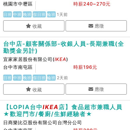
桃園市中壢區
時薪240~270元
日班
中班
晚班
假日班
輪班
1天前
應徵
台中店-顧客關係部-收銀人員-長期兼職(全
勤獎金另計)
宜家家居股份有限公司(
IKEA
)
台中市南屯區
時薪196元
日班
中班
晚班
假日班
輪班
2天前
應徵
【LOPIA台中
IKEA
店】食品超市兼職人員
★歡迎門市/餐廚/生鮮經驗者★
日商樂比亞股份有限公司台灣分公司