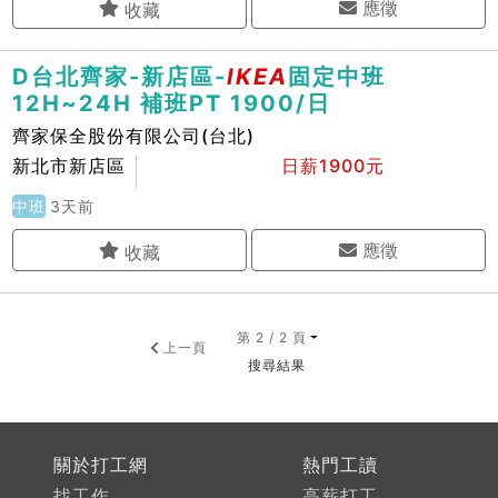
應徵
D台北齊家-新店區-
IKEA
固定中班
12H~24H 補班PT 1900/日
齊家保全股份有限公司(台北)
新北市新店區
日薪1900元
中班
3天前
應徵
第 2 / 2 頁
上一頁
搜尋結果
關於打工網
熱門工讀
找工作
高薪打工