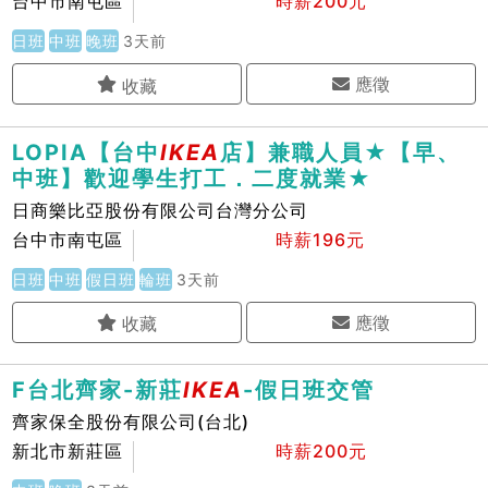
台中市南屯區
時薪200元
日班
中班
晚班
3天前
應徵
LOPIA【台中
IKEA
店】兼職人員★【早、
中班】歡迎學生打工．二度就業★
日商樂比亞股份有限公司台灣分公司
台中市南屯區
時薪196元
日班
中班
假日班
輪班
3天前
應徵
F台北齊家-新莊
IKEA
-假日班交管
齊家保全股份有限公司(台北)
新北市新莊區
時薪200元