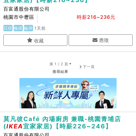
宜家家居)【時薪216~236】
百富通股份有限公司
桃園市中壢區
時薪216~236元
日班
晚班
輪班
1天前
應徵
第 1 / 2 頁
下一頁
搜尋結果
莫凡彼Café 內場廚房 兼職-桃園青埔店
(
IKEA
宜家家居)【時薪226~246】
百富通股份有限公司