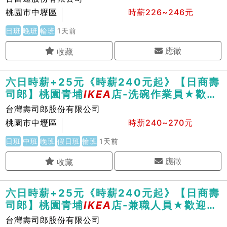
桃園市中壢區
時薪226~246元
日班
晚班
輪班
1天前
應徵
六日時薪+25元《時薪240元起》【日商壽
司郎】桃園青埔
IKEA
店-洗碗作業員★歡迎
長期打工、二度就業、復職同仁、寒假打工
台灣壽司郎股份有限公司
★
桃園市中壢區
時薪240~270元
日班
中班
晚班
假日班
輪班
1天前
應徵
六日時薪+25元《時薪240元起》【日商壽
司郎】桃園青埔
IKEA
店-兼職人員★歡迎長
期打工、二度就業、學生實習、寒假打工★
台灣壽司郎股份有限公司