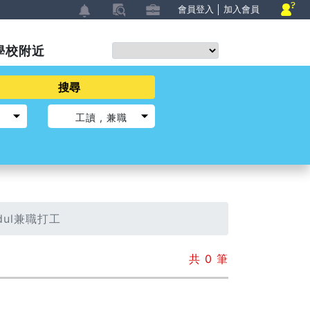
會員登入
│
加入會員
學校附近
搜尋
工讀
兼職
gkidul兼職打工
共
0
筆