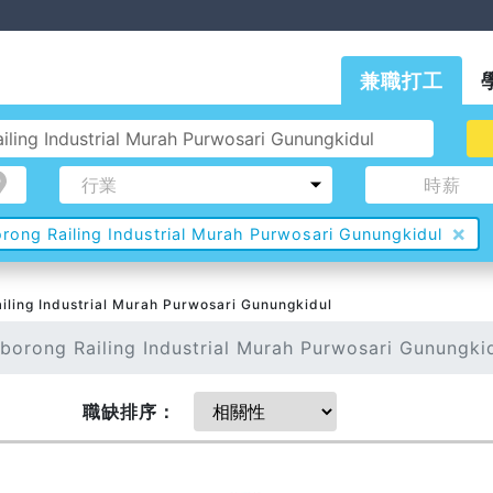
兼職打工
時薪
×
ng Railing Industrial Murah Purwosari Gunungkidul
ng Industrial Murah Purwosari Gunungkidul
borong Railing Industrial Murah Purwosari Gunun
職缺
排序：